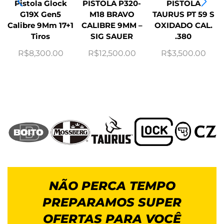
Pistola Glock
PISTOLA P320-
PISTOLA
G19X Gen5
M18 BRAVO
TAURUS PT 59 S
Calibre 9Mm 17+1
CALIBRE 9MM –
OXIDADO CAL.
Tiros
SIG SAUER
.380
R$
8,300.00
R$
12,500.00
R$
3,500.00
NÃO PERCA TEMPO
PREPARAMOS SUPER
OFERTAS PARA VOCÊ