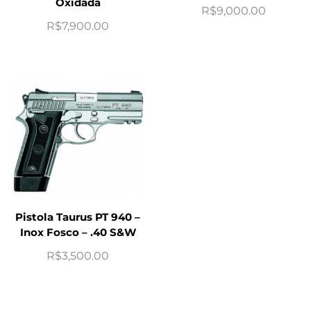
Oxidada
R$
9,000.00
R$
7,900.00
Pistola Taurus PT 940 –
Inox Fosco – .40 S&W
R$
3,500.00