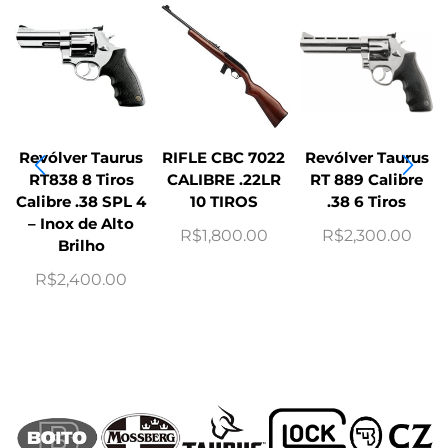
Revólver Taurus
RIFLE CBC 7022
Revólver Taurus
RT838 8 Tiros
CALIBRE .22LR
RT 889 Calibre
Calibre .38 SPL 4
10 TIROS
.38 6 Tiros
– Inox de Alto
R$
1,800.00
R$
2,300.00
Brilho
R$
2,400.00