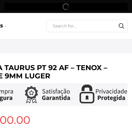
ES
 TAURUS PT 92 AF – TENOX –
E 9MM LUGER
400.00