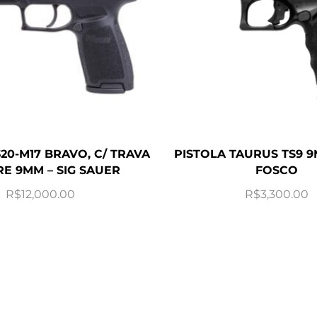
20-M17 BRAVO, C/ TRAVA
PISTOLA TAURUS TS9 
RE 9MM – SIG SAUER
FOSCO
R$
12,000.00
R$
3,300.00