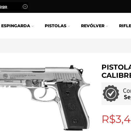
logo
ESPINGARDA
PISTOLAS
REVÓLVER
RIFL
PISTOLA
CALIBR
R$
3,