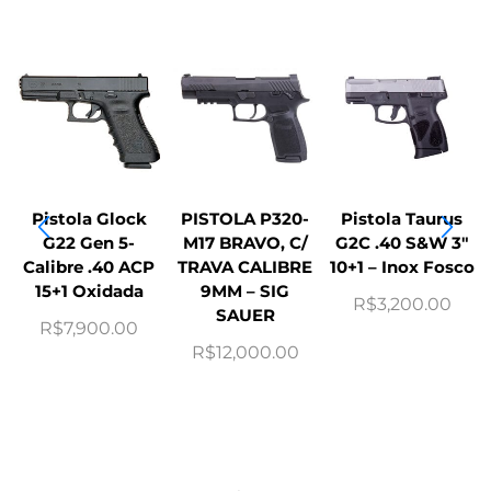
Pistola Glock
PISTOLA P320-
Pistola Taurus
G22 Gen 5-
M17 BRAVO, C/
G2C .40 S&W 3″
Calibre .40 ACP
TRAVA CALIBRE
10+1 – Inox Fosco
15+1 Oxidada
9MM – SIG
R$
3,200.00
SAUER
R$
7,900.00
R$
12,000.00