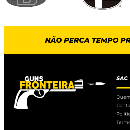
NÃO PERCA TEMPO P
SAC
Quem
Conta
Polit
Termo