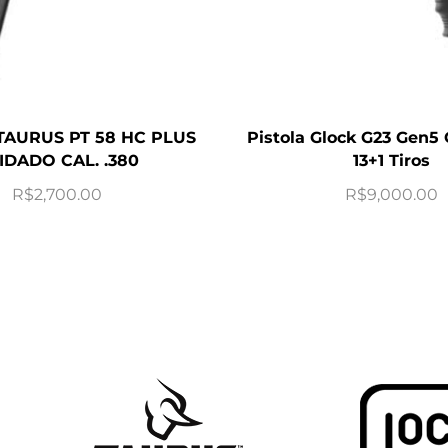
TAURUS PT 58 HC PLUS
Pistola Glock G23 Gen5 
IDADO CAL. .380
13+1 Tiros
R$
2,700.00
R$
9,000.00