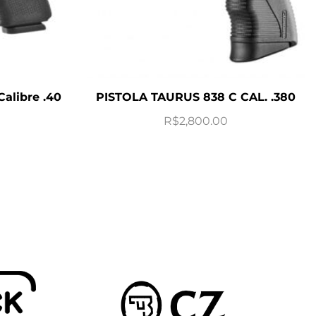
Calibre .40
PISTOLA TAURUS 838 C CAL. .380
R$
2,800.00