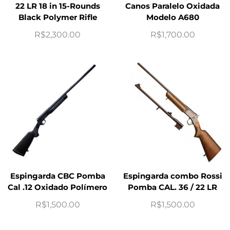
22 LR 18 in 15-Rounds
Canos Paralelo Oxidada
Black Polymer Rifle
Modelo A680
R$
2,300.00
R$
1,700.00
Espingarda CBC Pomba
Espingarda combo Rossi
Cal .12 Oxidado Polímero
Pomba CAL. 36 / 22 LR
R$
1,500.00
R$
1,500.00