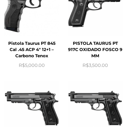
Pistola Taurus PT 845
PISTOLA TAURUS PT
Cal .45 ACP 4″ 12+1 –
917C OXIDADO FOSCO 9
Carbono Tenox
MM
R$
5,000.00
R$
3,500.00