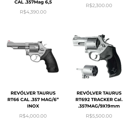
CAL .357Mag 6,5
R$
2,300.00
R$
4,390.00
REVÓLVER TAURUS
REVÓLVER TAURUS
RT66 CAL .357 MAG/6”
RT692 TRACKER Cal.
INOX
.357MAG/9X19mm
R$
4,000.00
R$
5,500.00