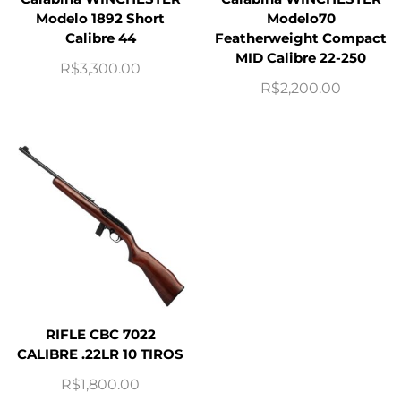
Modelo 1892 Short
Modelo70
Calibre 44
Featherweight Compact
MID Calibre 22-250
R$
3,300.00
R$
2,200.00
RIFLE CBC 7022
CALIBRE .22LR 10 TIROS
R$
1,800.00