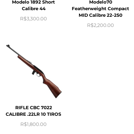
Modelo 1892 Short
Modelo70
Calibre 44
Featherweight Compact
MID Calibre 22-250
R$
3,300.00
R$
2,200.00
RIFLE CBC 7022
CALIBRE .22LR 10 TIROS
R$
1,800.00