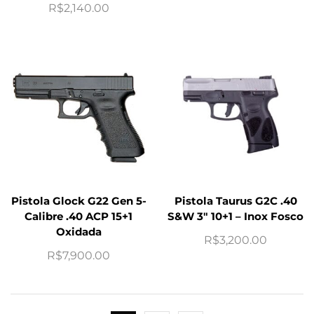
R$
2,140.00
Pistola Glock G22 Gen 5-
Pistola Taurus G2C .40
Calibre .40 ACP 15+1
S&W 3″ 10+1 – Inox Fosco
Oxidada
R$
3,200.00
R$
7,900.00