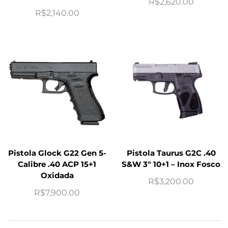
R$
2,620.00
R$
2,140.00
Pistola Glock G22 Gen 5-
Pistola Taurus G2C .40
Calibre .40 ACP 15+1
S&W 3″ 10+1 – Inox Fosco
Oxidada
R$
3,200.00
R$
7,900.00