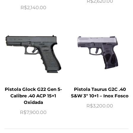
R$
2,620.00
R$
2,140.00
Pistola Glock G22 Gen 5-
Pistola Taurus G2C .40
Calibre .40 ACP 15+1
S&W 3″ 10+1 – Inox Fosco
Oxidada
R$
3,200.00
R$
7,900.00