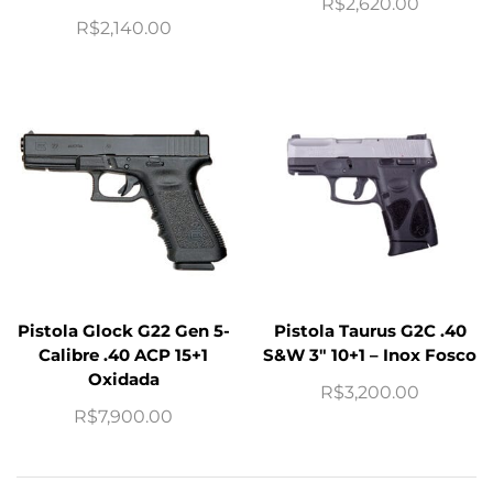
R$
2,620.00
R$
2,140.00
Pistola Glock G22 Gen 5-
Pistola Taurus G2C .40
Calibre .40 ACP 15+1
S&W 3″ 10+1 – Inox Fosco
Oxidada
R$
3,200.00
R$
7,900.00