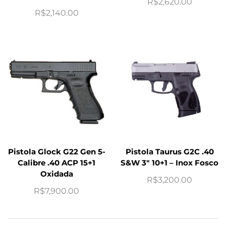
R$
2,620.00
R$
2,140.00
Pistola Glock G22 Gen 5-
Pistola Taurus G2C .40
Calibre .40 ACP 15+1
S&W 3″ 10+1 – Inox Fosco
Oxidada
R$
3,200.00
R$
7,900.00