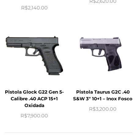
R$
2,620.00
R$
2,140.00
Pistola Glock G22 Gen 5-
Pistola Taurus G2C .40
Calibre .40 ACP 15+1
S&W 3″ 10+1 – Inox Fosco
Oxidada
R$
3,200.00
R$
7,900.00