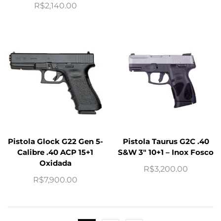
R$
2,140.00
Pistola Glock G22 Gen 5-
Pistola Taurus G2C .40
Calibre .40 ACP 15+1
S&W 3″ 10+1 – Inox Fosco
Oxidada
R$
3,200.00
R$
7,900.00