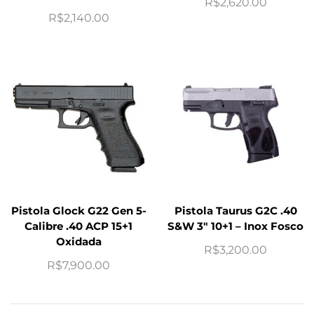
R$
2,620.00
R$
2,140.00
Pistola Glock G22 Gen 5-
Pistola Taurus G2C .40
Calibre .40 ACP 15+1
S&W 3″ 10+1 – Inox Fosco
Oxidada
R$
3,200.00
R$
7,900.00