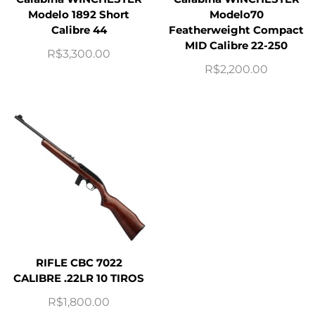
Modelo 1892 Short
Modelo70
Calibre 44
Featherweight Compact
MID Calibre 22-250
R$
3,300.00
R$
2,200.00
RIFLE CBC 7022
CALIBRE .22LR 10 TIROS
R$
1,800.00