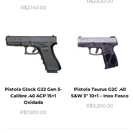
R$
2,620.00
R$
2,140.00
Pistola Glock G22 Gen 5-
Pistola Taurus G2C .40
Calibre .40 ACP 15+1
S&W 3″ 10+1 – Inox Fosco
Oxidada
R$
3,200.00
R$
7,900.00