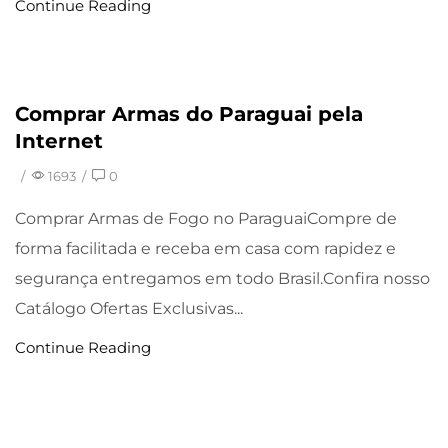
Continue Reading
Comprar Armas do Paraguai pela
Uncategorized
Internet
/
1693
/
0
Comprar Armas de Fogo no ParaguaiCompre de
forma facilitada e receba em casa com rapidez e
segurança entregamos em todo Brasil.Confira nosso
Catálogo Ofertas Exclusivas...
Continue Reading