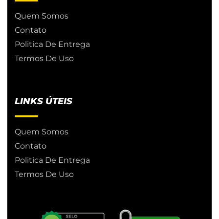
Quem Somos
Contato
Politica De Entrega
Termos De Uso
LINKS ÚTEIS
Quem Somos
Contato
Politica De Entrega
Termos De Uso