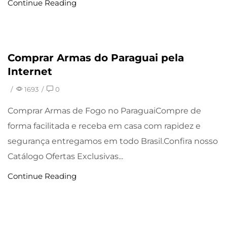
Continue Reading
Comprar Armas do Paraguai pela
Uncategorized
Internet
/
1693
/
0
Comprar Armas de Fogo no ParaguaiCompre de
forma facilitada e receba em casa com rapidez e
segurança entregamos em todo Brasil.Confira nosso
Catálogo Ofertas Exclusivas...
Continue Reading