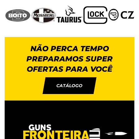
NÃO PERCA TEMPO
PREPARAMOS SUPER
OFERTAS PARA VOCÊ
CATÁLOGO