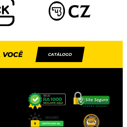
 VOCÊ
CATÁLOGO