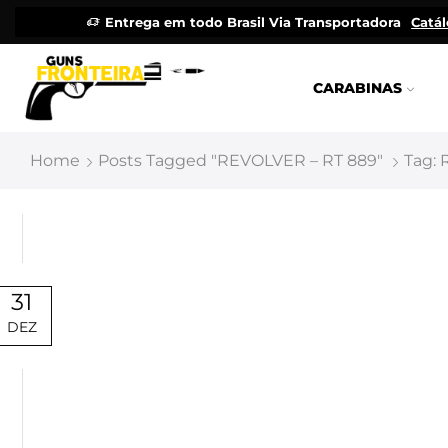
Entrega em todo Brasil Via Transportadora
Catá
CARABINAS
Home
Posts Tagged "REVOLVER – RT 889"
Tag:
31
DEZ
Uncategorized