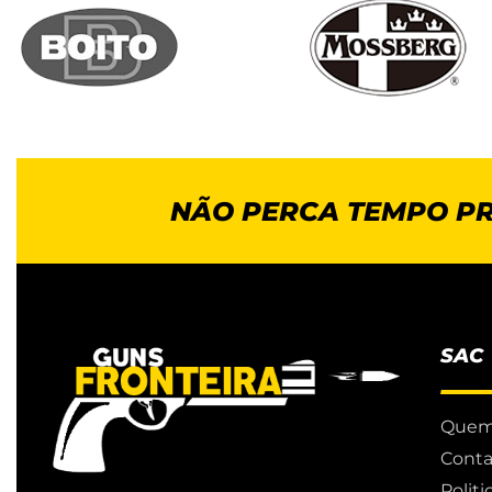
NÃO PERCA TEMPO P
SAC
Quem
Conta
Polit