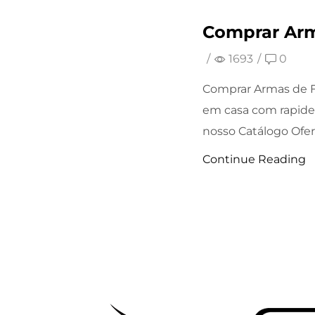
Comprar Arm
/
1693
/
0
Comprar Armas de F
em casa com rapide
nosso Catálogo Ofert
Continue Reading