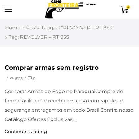
0
Home
Posts Tagged "REVOLVER – RT 85S"
Tag: REVOLVER – RT 85S
Comprar armas sem registro
Uncategorized
/
8115
/
0
Comprar Armas de Fogo no ParaguaiCompre de
forma facilitada e receba em casa com rapidez e
segurança entregamos em todo Brasil.Confira nosso
Catálogo Ofertas Exclusivas...
Continue Reading