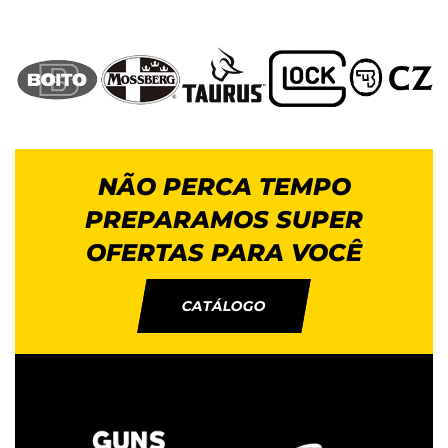
NÃO PERCA TEMPO
PREPARAMOS SUPER
OFERTAS PARA VOCÊ
CATÁLOGO