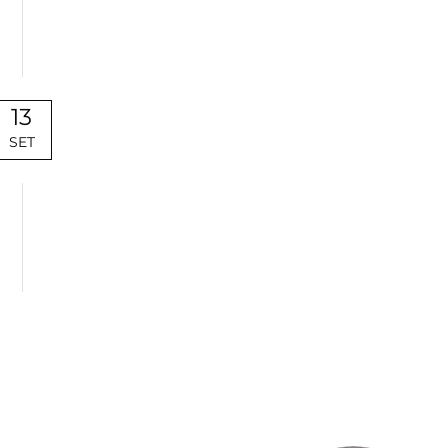
13
SET
Uncategorized