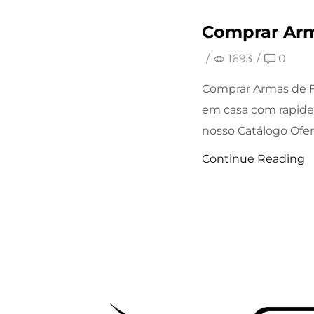
Comprar Arm
/
1693
/
0
Comprar Armas de F
em casa com rapide
nosso Catálogo Ofert
Continue Reading