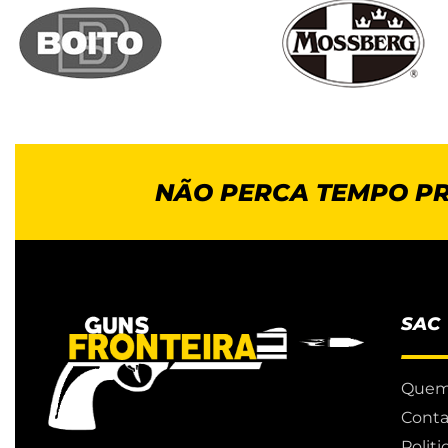
NÃO PERCA TEMPO P
SAC
Quem
Conta
Polit