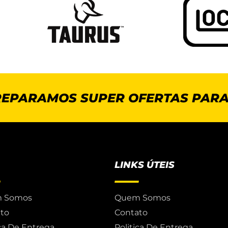
REPARAMOS SUPER OFERTAS PARA
LINKS ÚTEIS
 Somos
Quem Somos
to
Contato
ica De Entrega
Politica De Entrega