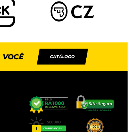
 VOCÊ
CATÁLOGO