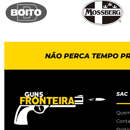
NÃO PERCA TEMPO P
SAC
Quem
Conta
Polit