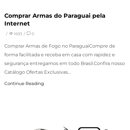
Comprar Armas do Paraguai pela
Uncategorized
Internet
/
1693
/
0
Comprar Armas de Fogo no ParaguaiCompre de
forma facilitada e receba em casa com rapidez e
segurança entregamos em todo Brasil.Confira nosso
Catálogo Ofertas Exclusivas...
Continue Reading