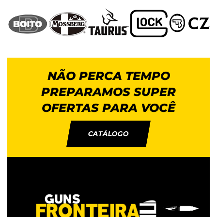
NÃO PERCA TEMPO
PREPARAMOS SUPER
OFERTAS PARA VOCÊ
CATÁLOGO