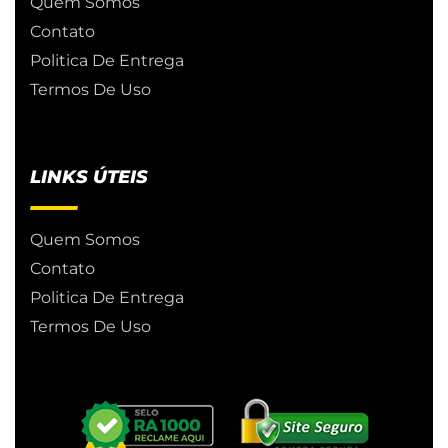
Quem Somos
Contato
Politica De Entrega
Termos De Uso
LINKS ÚTEIS
Quem Somos
Contato
Politica De Entrega
Termos De Uso