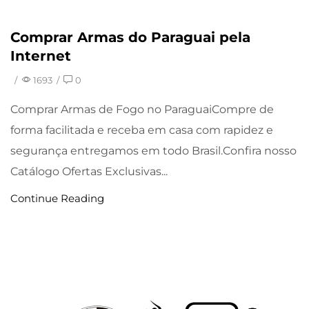
Comprar Armas do Paraguai pela
Uncategorized
Internet
/
1693
/
0
Comprar Armas de Fogo no ParaguaiCompre de
forma facilitada e receba em casa com rapidez e
segurança entregamos em todo Brasil.Confira nosso
Catálogo Ofertas Exclusivas...
Continue Reading