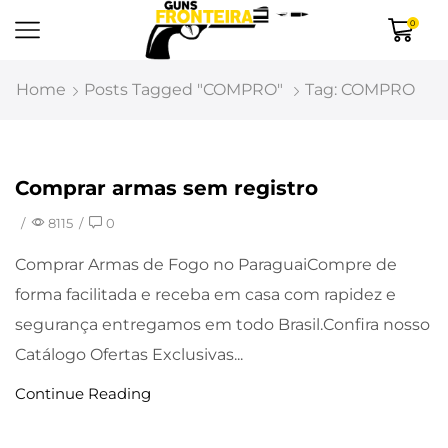
0
Home
Posts Tagged "COMPRO"
Tag: COMPRO
Comprar armas sem registro
Uncategorized
/
8115
/
0
Comprar Armas de Fogo no ParaguaiCompre de
forma facilitada e receba em casa com rapidez e
segurança entregamos em todo Brasil.Confira nosso
Catálogo Ofertas Exclusivas...
Continue Reading