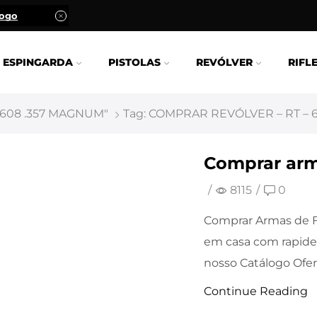
logo
ESPINGARDA
PISTOLAS
REVÓLVER
RIFL
 608 .357 MAGNUM"
Tag: COMPRAR REVÓLVER – RT – 
Comprar arm
/
8115
/
0
Comprar Armas de F
em casa com rapide
nosso Catálogo Ofert
Continue Reading