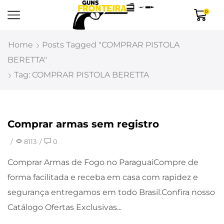
0
Home
Posts Tagged "COMPRAR PISTOLA
BERETTA"
Tag: COMPRAR PISTOLA BERETTA
Comprar armas sem registro
Uncategorized
/
8113
/
0
Comprar Armas de Fogo no ParaguaiCompre de
forma facilitada e receba em casa com rapidez e
segurança entregamos em todo Brasil.Confira nosso
Catálogo Ofertas Exclusivas...