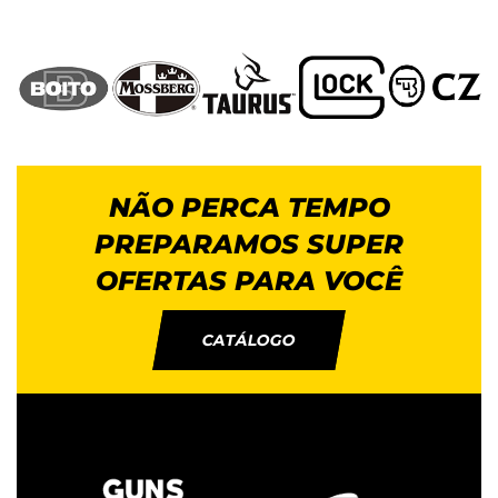
NÃO PERCA TEMPO
PREPARAMOS SUPER
OFERTAS PARA VOCÊ
CATÁLOGO