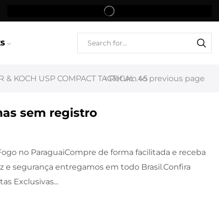
ES
 & KOCH USP COMPACT TACTICAL .45
Return to previous page
as sem registro
ogo no ParaguaiCompre de forma facilitada e receba
z e segurança entregamos em todo Brasil.Confira
as Exclusivas...