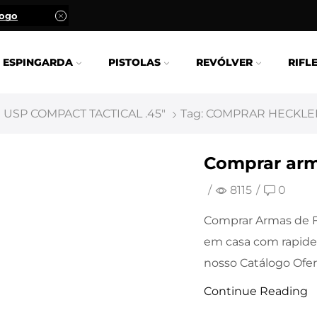
logo
ESPINGARDA
PISTOLAS
REVÓLVER
RIFL
USP COMPACT TACTICAL .45"
Tag: COMPRAR HECKLER
Comprar arm
/
8115
/
0
Comprar Armas de F
em casa com rapide
nosso Catálogo Ofert
Continue Reading