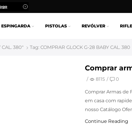
logo
ESPINGARDA
PISTOLAS
REVÓLVER
RIFL
CAL. 380"
Tag: COMPRAR GLOCK G-28 BABY CAL. 380
Comprar arm
/
8115
/
0
Comprar Armas de F
em casa com rapide
nosso Catálogo Ofert
Continue Reading