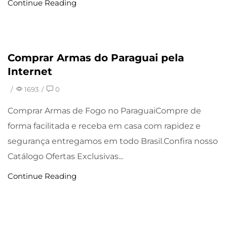
Continue Reading
Comprar Armas do Paraguai pela
Uncategorized
Internet
/
1693
/
0
Comprar Armas de Fogo no ParaguaiCompre de
forma facilitada e receba em casa com rapidez e
segurança entregamos em todo Brasil.Confira nosso
Catálogo Ofertas Exclusivas...
Continue Reading