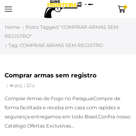
0
Home
Posts Tagged "COMPRAR ARMAS SEM
REGISTRO"
Tag: COMPRAR ARMAS SEM REGISTRO
Comprar armas sem registro
Uncategorized
/
8115
/
0
Comprar Armas de Fogo no ParaguaiCompre de
forma facilitada e receba em casa com rapidez e
segurança entregamos em todo Brasil.Confira nosso
Catálogo Ofertas Exclusivas...