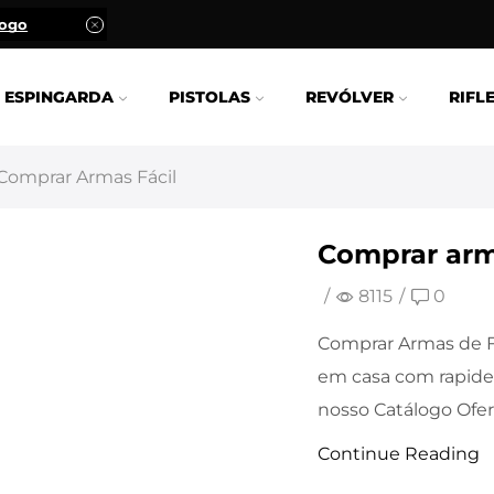
logo
ESPINGARDA
PISTOLAS
REVÓLVER
RIFL
 Comprar Armas Fácil
Comprar arm
/
8115
/
0
Comprar Armas de F
em casa com rapide
nosso Catálogo Ofert
Continue Reading