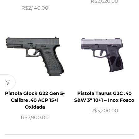
R$
2,620.00
R$
2,140.00
Pistola Glock G22 Gen 5-
Pistola Taurus G2C .40
Calibre .40 ACP 15+1
S&W 3″ 10+1 – Inox Fosco
Oxidada
R$
3,200.00
R$
7,900.00