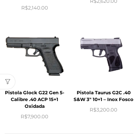
R$
2,620.00
R$
2,140.00
Pistola Glock G22 Gen 5-
Pistola Taurus G2C .40
Calibre .40 ACP 15+1
S&W 3″ 10+1 – Inox Fosco
Oxidada
R$
3,200.00
R$
7,900.00