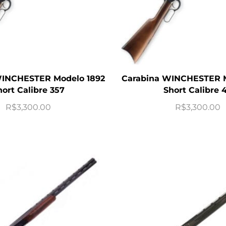
WINCHESTER Modelo 1892
Carabina WINCHESTER M
hort Calibre 357
Short Calibre 
R$
3,300.00
R$
3,300.00