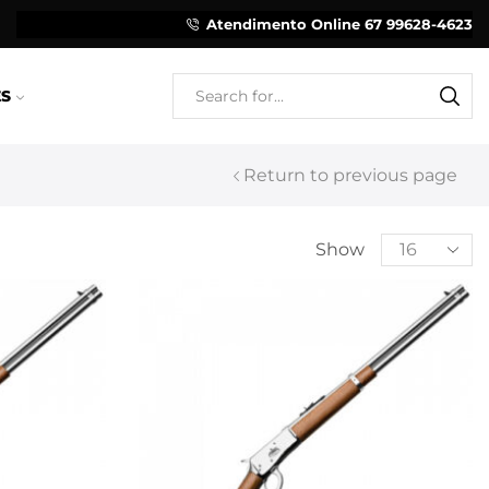
Atendimento Online 67 99628-4623
tadora
Catálogo
ES
Return to previous page
Show