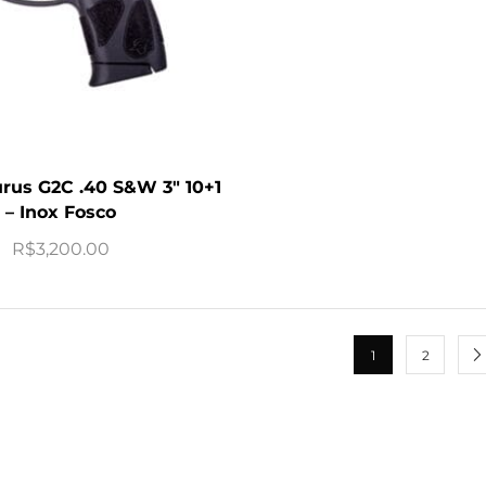
urus G2C .40 S&W 3″ 10+1
– Inox Fosco
R$
3,200.00
1
2