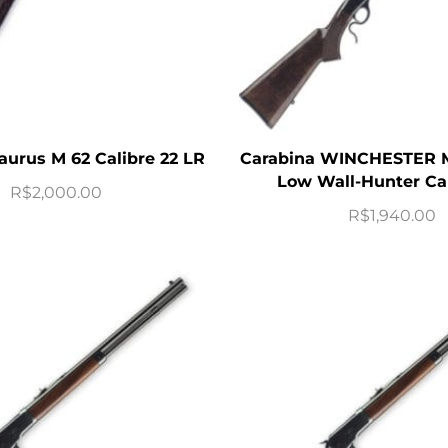
aurus M 62 Calibre 22 LR
Carabina WINCHESTER M
Low Wall-Hunter Cal
R$
2,000.00
R$
1,940.00