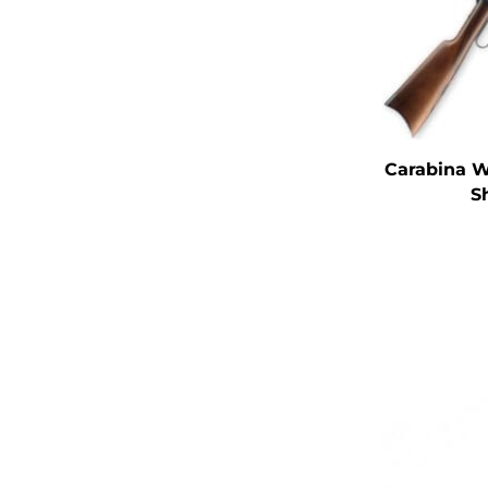
Carabina 
S