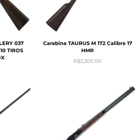
LERY 037
Carabina TAURUS M 172 Calibre 17
10 TIROS
HMR
OX
R$
2,300.00