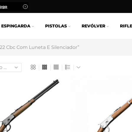
logo
Entrega em todo Brasil Via Transpor
ESPINGARDA
PISTOLAS
REVÓLVER
RIFL
22 Cbc Com Luneta E Silenciador”