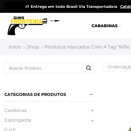
Entrega em todo Brasil Via Transportadora
Catá
CARABINAS
Início
Shop
Produtos Marcados Com A Tag “rifle 
CATEGORIAS DE PRODUTOS
Carabinas
Espingarda
Fuzil