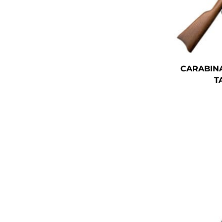
CARABINA
T