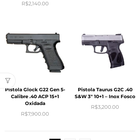
R$
2,140.00
Pistola Glock G22 Gen 5-
Pistola Taurus G2C .40
Calibre .40 ACP 15+1
S&W 3″ 10+1 – Inox Fosco
Oxidada
R$
3,200.00
R$
7,900.00