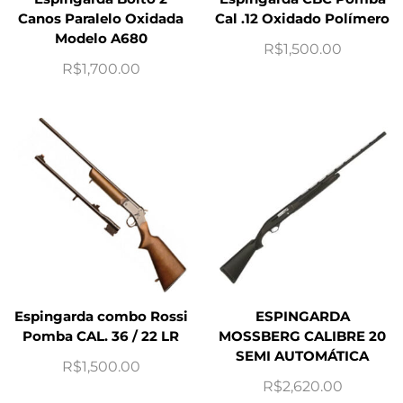
Canos Paralelo Oxidada
Cal .12 Oxidado Polímero
Modelo A680
R$
1,500.00
R$
1,700.00
Espingarda combo Rossi
ESPINGARDA
Pomba CAL. 36 / 22 LR
MOSSBERG CALIBRE 20
SEMI AUTOMÁTICA
R$
1,500.00
R$
2,620.00