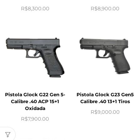
R$
8,300.00
R$
8,900.00
Pistola Glock G22 Gen 5-
Pistola Glock G23 Gen5
Calibre .40 ACP 15+1
Calibre .40 13+1 Tiros
Oxidada
R$
9,000.00
R$
7,900.00