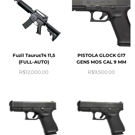
Fuzil TaurusT4 11,5
PISTOLA GLOCK G17
(FULL-AUTO)
GEN5 MOS CAL 9 MM
R$
12,000.00
R$
9,500.00