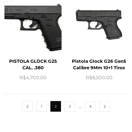
PISTOLA GLOCK G25
Pistola Glock G26 Gen5
CAL. .380
Calibre 9Mm 10+1 Tiros
R$
4,700.00
R$
8,500.00
…
1
2
3
6